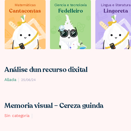
Matemáticas
Ciencia e tecnoloxía
Lingua e literatura
Cantacontas
Fedelleiro
Lingoreta
Análise dun recurso dixital
Allada
25/06/24
Memoria visual – Cereza guinda
Sin categoría