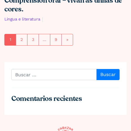
Comprensión oral – vivan as unllas de
cores.
Lingua e literatura
Navegación de entradas
1
2
3
…
9
»
Buscar
Comentarios recientes